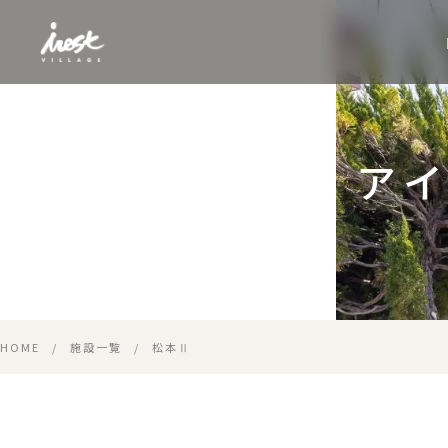
ア
HOME
/
施設一覧
/
松本Ⅱ