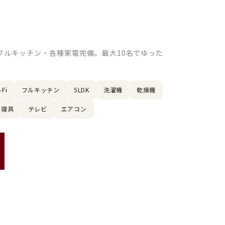
、フルキッチン・各種家電完備。最大10名でゆった
‑Fi
フルキッチン
5LDK
洗濯機
乾燥機
・寝具
テレビ
エアコン