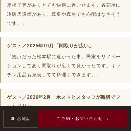
座椅子等がありとても快適に過ごせます。各部屋に
冷暖房設備があり、真夏や真冬でも心配はなさそう
です。」
ゲスト／2025年10月「間取りが広い」
「拠点だった松本駅に近かった事。民家をリノベー
ションしてあり間取りが広くて良かったです。キッ
チン用品も充実してて料理もできます。」
ゲスト／2026年2月「ホストとスタッフが親切でフ
レンドリー」
「ホストと現地スタッフはとても親切でフレンドリ
☎ お電話
ご予約・お問い合わせ →
ーです。滞在中に物をなくしてしまい、彼女に助け