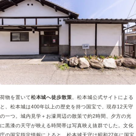
荷物を置いて
松本城へ徒歩散策
。
松本城公式サイト
による
と、松本城は400年以上の歴史を持つ国宝で、現存12天守
の一つ。城内見学＋お濠周辺の散策で約2時間、夕方の光
に黒漆の天守が映える時間帯は写真映え抜群でした。
文化
庁の国宝指定情報
によると、松本城天守は昭和27年に国宝