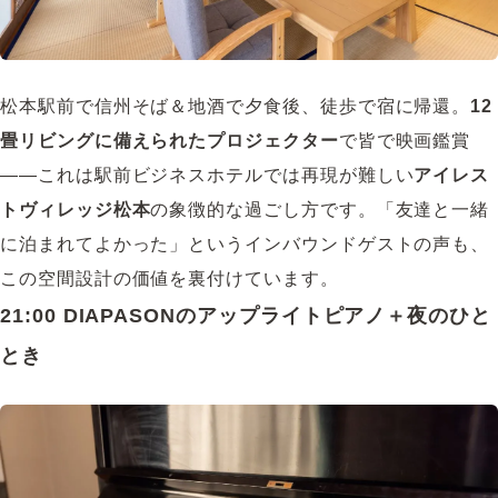
松本駅前で信州そば＆地酒で夕食後、徒歩で宿に帰還。
12
畳リビングに備えられたプロジェクター
で皆で映画鑑賞
――これは駅前ビジネスホテルでは再現が難しい
アイレス
トヴィレッジ松本
の象徴的な過ごし方です。「友達と一緒
に泊まれてよかった」というインバウンドゲストの声も、
この空間設計の価値を裏付けています。
21:00 DIAPASONのアップライトピアノ＋夜のひと
とき