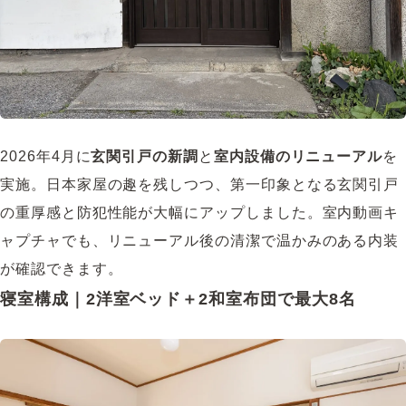
2026年4月に
玄関引戸の新調
と
室内設備のリニューアル
を
実施。日本家屋の趣を残しつつ、第一印象となる玄関引戸
の重厚感と防犯性能が大幅にアップしました。室内動画キ
ャプチャでも、リニューアル後の清潔で温かみのある内装
が確認できます。
寝室構成｜2洋室ベッド＋2和室布団で最大8名