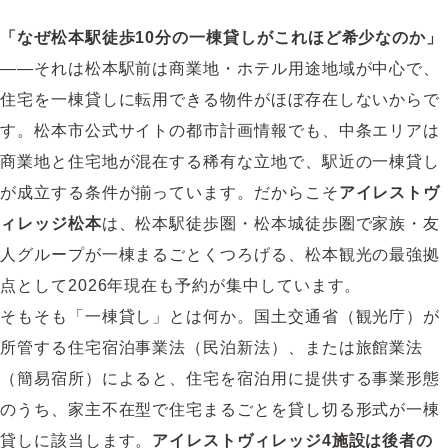
「なぜ松本駅徒歩10分の一棟貸しがこれほど希少なのか」
――それは松本駅前は商業地・ホテル用途地域が中心で、
住宅を一棟貸しに転用できる物件がほぼ存在しないからで
す。
松本市公式サイト
の都市計画情報でも、中条エリアは
商業地と住宅地が混在する稀有な立地で、駅近の一棟貸し
が成立する条件が揃っています。だからこそ
アイレストヴ
ィレッジ松本
は、松本駅徒歩圏・松本城徒歩圏で家族・友
人グループが一棟まるごとくつろげる、松本観光の最強拠
点として2026年現在も予約が集中しています。
そもそも「一棟貸し」とは何か。
国土交通省（観光庁）が
所管する住宅宿泊事業法（民泊新法）
、または旅館業法
（簡易宿所）によると、住宅を宿泊用に提供する事業形態
のうち、家主不在型で住宅まるごとを貸し切る形式が一棟
貸しに該当します。
アイレストヴィレッジ4施設は後者の