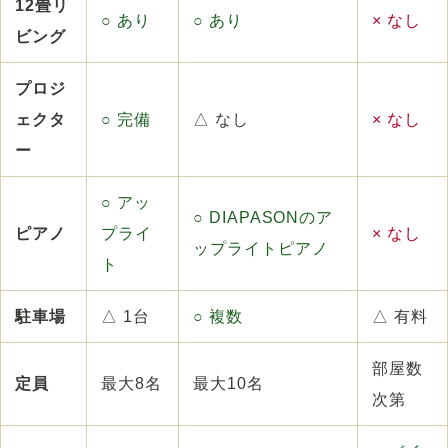
12畳リ
○ あり
○ あり
× なし
ビング
プロジ
ェクタ
○ 完備
△ なし
× なし
ー
○ アッ
○ DIAPASONのア
ピアノ
プライ
× なし
ップライトピアノ
ト
駐車場
△ 1台
○ 複数
△ 有料
部屋数
定員
最大8名
最大10名
次第