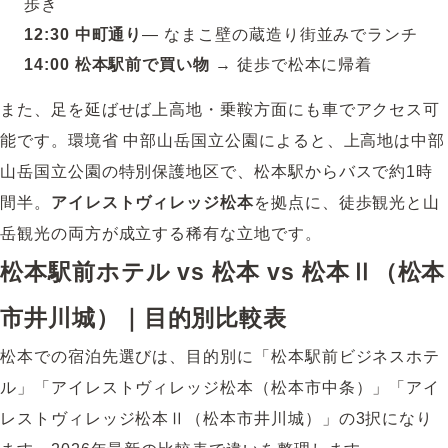
歩き
12:30 中町通り
― なまこ壁の蔵造り街並みでランチ
14:00 松本駅前で買い物
→ 徒歩で松本に帰着
また、足を延ばせば上高地・乗鞍方面にも車でアクセス可
能です。
環境省 中部山岳国立公園
によると、上高地は中部
山岳国立公園の特別保護地区で、松本駅からバスで約1時
間半。
アイレストヴィレッジ松本
を拠点に、徒歩観光と山
岳観光の両方が成立する稀有な立地です。
松本駅前ホテル vs 松本 vs 松本Ⅱ（松本
市井川城）｜目的別比較表
松本での宿泊先選びは、目的別に「松本駅前ビジネスホテ
ル」「アイレストヴィレッジ松本（松本市中条）」「アイ
レストヴィレッジ松本Ⅱ（松本市井川城）」の3択になり