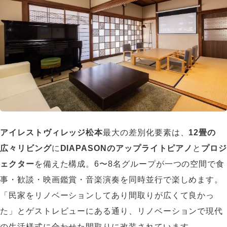
アイレストヴィレッジ松本
最大の差別化要素は、
12畳の
広々リビング
に
DIAPASONのアップライトピアノ
と
プロ
ェクター
を備えた構成。6〜8名グループが一つの空間で食
事・歓談・映画鑑賞・音楽演奏を同時並行で楽しめます。
「民家をリノベーションしてあり間取りが広くて良かっ
た」とゲストレビューにある通り、リノベーションで現代
の生活様式に合わせた間取りに改装されています。