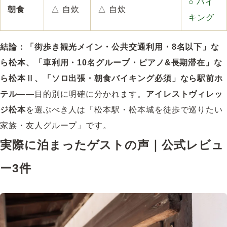
○ バイ
朝食
△ 自炊
△ 自炊
キング
結論：「街歩き観光メイン・公共交通利用・8名以下」な
ら松本、「車利用・10名グループ・ピアノ&長期滞在」な
ら松本Ⅱ、「ソロ出張・朝食バイキング必須」なら駅前ホ
テル
――目的別に明確に分かれます。
アイレストヴィレッ
ジ松本
を選ぶべき人は「松本駅・松本城を徒歩で巡りたい
家族・友人グループ」です。
実際に泊まったゲストの声｜公式レビュ
ー3件