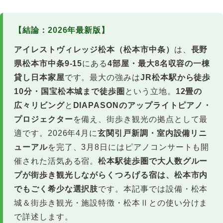
【結論：2026年最新版】
アイレストヴィレッジ松本（松本市中条）
は、
長野
県松本市中条9-15
にある
4部屋・最大8名収容の一棟
貸し日本家屋
です。最大の強みは
JR松本駅から徒歩
10分・国宝松本城まで徒歩圏
という立地。
12畳の
広々リビング
と
DIAPASONのアップライトピアノ・
プロジェクター
を備え、街歩き観光の拠点として最
適です。2026年4月に
玄関引戸新調・室内設備リニ
ューアル
を完了、3月8日にはピアノコンサートも開
催された活気ある宿。
松本駅徒歩圏で大人数グルー
プが街歩き観光しながらくつろげる宿は、松本市内
でもごく希少な選択肢
です。本記事では設備・松本
城＆街歩き観光・施設特徴・松本Ⅱとの使い分けま
で詳述します。