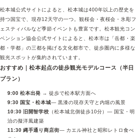
松本城公式サイト
によると、松本城は400年以上の歴史を
持つ国宝で、現存12天守の一つ。観桜会・夜桜会・氷彫フ
ェスティバルなど季節イベントも豊富です。
松本観光コン
ベンション協会公式サイト
によると、松本市は「岳都・楽
都・学都」の三都を掲げる文化都市で、徒歩圏内に多様な
観光スポットが集約されています。
おすすめ｜松本起点の徒歩観光モデルコース（半日
プラン）
9:00 松本出発
→ 徒歩で松本駅方面へ
9:30 国宝・松本城
― 黒漆の現存天守と内堀の風景
10:30 旧開智学校
（松本城北側徒歩10分）― 国宝・明
治の擬洋風建築
11:30 縄手通り商店街
― カエル神社と昭和レトロ食べ