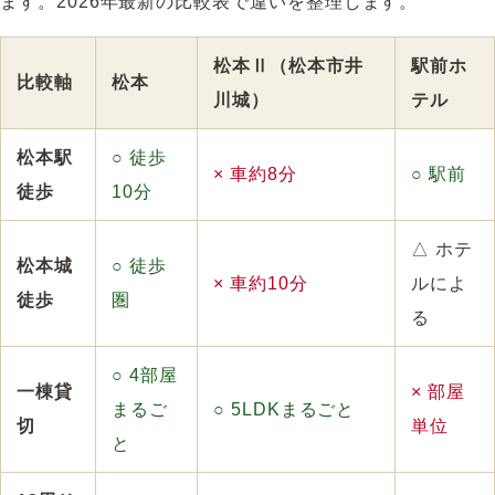
ます。2026年最新の比較表で違いを整理します。
松本Ⅱ（松本市井
駅前ホ
比較軸
松本
川城）
テル
松本駅
○ 徒歩
× 車約8分
○ 駅前
徒歩
10分
△ ホテ
松本城
○ 徒歩
× 車約10分
ルによ
徒歩
圏
る
○ 4部屋
一棟貸
× 部屋
まるご
○ 5LDKまるごと
切
単位
と