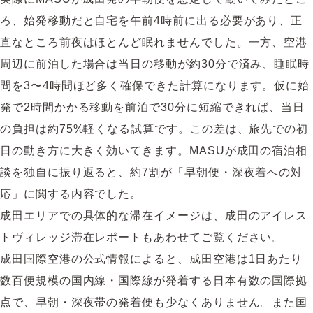
ろ、始発移動だと自宅を午前4時前に出る必要があり、正
直なところ前夜はほとんど眠れませんでした。一方、空港
周辺に前泊した場合は当日の移動が約30分で済み、睡眠時
間を3〜4時間ほど多く確保できた計算になります。仮に始
発で2時間かかる移動を前泊で30分に短縮できれば、当日
の負担は約75%軽くなる試算です。この差は、旅先での初
日の動き方に大きく効いてきます。MASUが成田の宿泊相
談を独自に振り返ると、約7割が「早朝便・深夜着への対
応」に関する内容でした。
成田エリアでの具体的な滞在イメージは、
成田のアイレス
トヴィレッジ滞在レポート
もあわせてご覧ください。
成田国際空港の公式情報によると、成田空港は1日あたり
数百便規模の国内線・国際線が発着する日本有数の国際拠
点で、早朝・深夜帯の発着便も少なくありません。また国