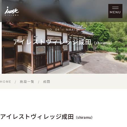
MENU
NO. 04 — NARITA
アイレストヴィレッジ成田
（shiramu）
HOME
/
施設一覧
/
成田
アイレストヴィレッジ成田
（shiramu）