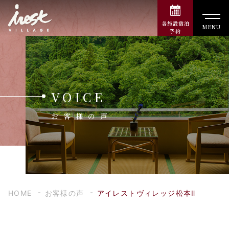
各施設宿泊
MENU
予約
VOICE
お客様の声
HOME
お客様の声
アイレストヴィレッジ松本Ⅱ