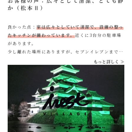
お客様の声：広々として清潔、とても静
か（松本Ⅱ）
良かった点：
家は広々としていて清潔で、設備の整っ
たキッチンが備わっています。
近くに3台分の駐車場
があります。
少し離れた場所にありますが、セブンイレブンまで徒
歩10分と便利な場所にあります。また、
とても静か
で
もっと詳しく ≫
す。
惜しかった点：枕が高すぎて硬すぎて、寝にくかった
です。